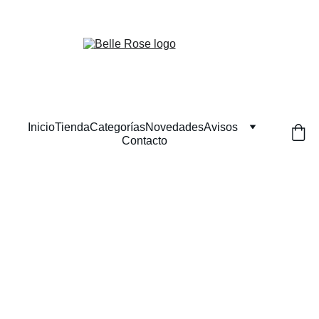
¡Descuentos exclusivos en belleza natural hoy!
Inicio
Tienda
Categorías
Novedades
Avisos
Contacto