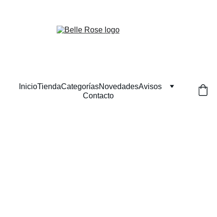
¡Descuentos exclusivos en belleza natural hoy!
Inicio
Tienda
Categorías
Novedades
Avisos
Contacto