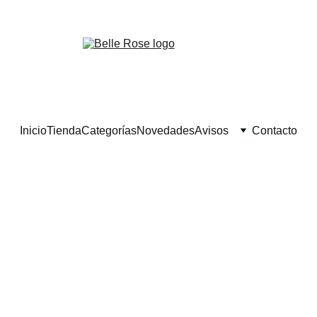
¡Descuentos exclusivos en belleza natural hoy!
Inicio
Tienda
Categorías
Novedades
Avisos
Contacto