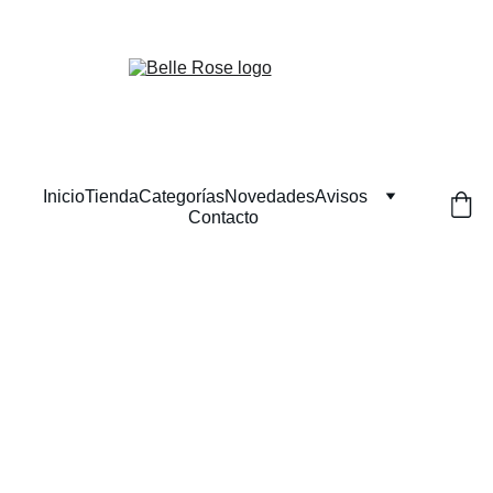
¡Descuentos exclusivos en belleza natural hoy!
Inicio
Tienda
Categorías
Novedades
Avisos
Contacto