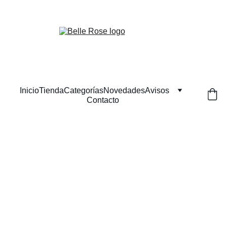
¡Descuentos exclusivos en belleza natural hoy!
Inicio
Tienda
Categorías
Novedades
Avisos
Contacto