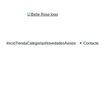
¡Descuentos exclusivos en belleza natural hoy!
Inicio
Tienda
Categorías
Novedades
Avisos
Contacto