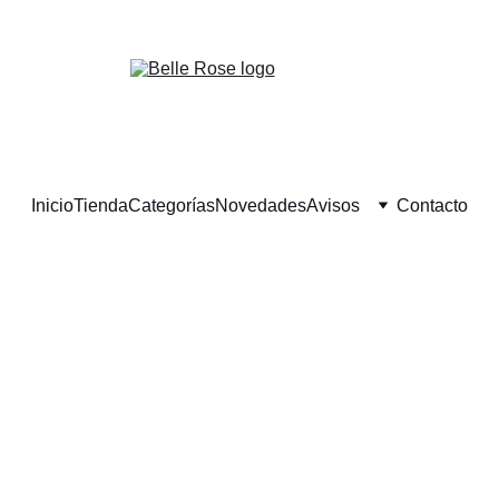
¡Descuentos exclusivos en belleza natural hoy!
Inicio
Tienda
Categorías
Novedades
Avisos
Contacto