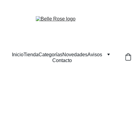
¡Descuentos exclusivos en belleza natural hoy!
Inicio
Tienda
Categorías
Novedades
Avisos
Contacto